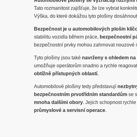
Automobilové plošiny se vyznačují různými
Tato rozmanitost zajišťuje, že lze vybrat konk
Výška, do které dokážou tyto plošiny dosáhnout
Bezpečnost je u automobilových plošin klí
stabilitu vozidla během práce,
bezpečnostní p
bezpečnostní prvky mohou zahrnovat nouzové s
Tyto plošiny jsou také
navrženy s ohledem na fl
umožňuje operátorům snadno a rychle reagovat 
obtížně přístupných oblastí.
Automobilové plošiny tedy představují
nezbytn
bezpečnostním prvotřídním standardům
se s
mnoha dalšími obory
. Jejich schopnost rychl
průmyslové a servisní operace
.