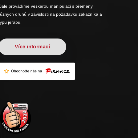
Dále provádíme veškerou manipulaci s břemeny
různých druhů v závislosti na požadavku zákazníka a
typu jeřábu.
Více informací