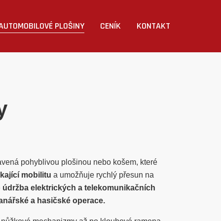
AUTOMOBILOVÉ PLOŠINY
CENÍK
KONTAKT
y
bavená pohyblivou plošinou nebo košem, které
kající mobilitu
a umožňuje rychlý přesun na
e
údržba elektrických a telekomunikačních
ranářské a hasičské operace.