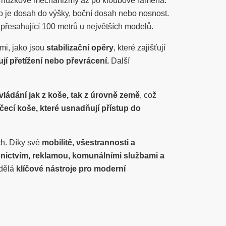
es nůžkové mechanizmy až po kloubové ramena.
ko je dosah do výšky, boční dosah nebo nosnost.
přesahující 100 metrů u největších modelů.
mi, jako jsou
stabilizační opěry
, které zajišťují
jí přetížení nebo převrácení.
Další
ládání jak z koše, tak z úrovně země
, což
čecí koše, které usnadňují přístup do
ch. Díky své
mobilitě, všestrannosti a
nictvím, reklamou, komunálními službami a
 dělá
klíčové nástroje pro moderní