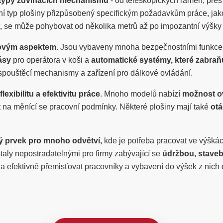
 typy zdvihacích mechanismů
- od teleskopických ramen, př
rétní typ plošiny přizpůsobený specifickým požadavkům práce, ja
, se může pohybovat od několika metrů až po impozantní výšky 
čovým aspektem
. Jsou vybaveny mnoha bezpečnostními funkce
ásy
pro operátora v koši a
automatické systémy, které zabraňu
pouštěcí mechanismy a zařízení pro dálkové ovládání.
exibilitu a efektivitu práce
. Mnoho modelů nabízí
možnost ov
na měnící se pracovní podmínky. Některé plošiny mají také
otá
ý prvek pro mnoho odvětví,
kde je potřeba pracovat ve výšká
taly nepostradatelnými pro firmy zabývající se
údržbou, staveb
e a efektivně přemisťovat pracovníky a vybavení do výšek z nich