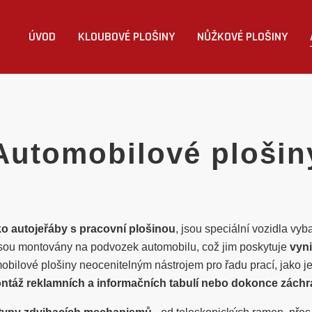
ÚVOD
KLOUBOVÉ PLOŠINY
NŮŽKOVÉ PLOŠINY
Automobilové plošin
o autojeřáby s pracovní plošinou
, jsou speciální vozidla vy
jsou montovány na podvozek automobilu, což jim poskytuje
vyni
omobilové plošiny neocenitelným nástrojem pro řadu prací, jako j
 montáž reklamních a informačních tabulí nebo dokonce zách